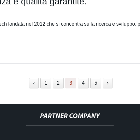
za e qualità garantite.
 fondata nel 2012 che si concentra sulla ricerca e sviluppo, pro
‹
1
2
3
4
5
›
PARTNER COMPANY