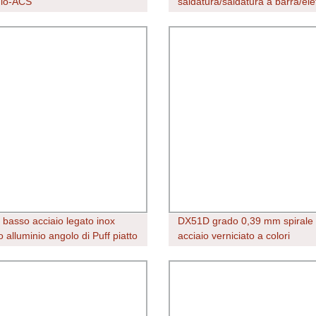
nio-ACS
saldatura/saldatura a barra/ele
a filo Tungsten Rod Filo di sal
W99.95 Wy20 Wc20 elettrodo 
tungsteno in acciaio inox
 basso acciaio legato inox
DX51D grado 0,39 mm spirale 
 alluminio angolo di Puff piatto
acciaio verniciato a colori
amani a moletta quadrata
preverniciato Bobine in allumin
SUS SS 304 316 409 Factory
 AISI Bar