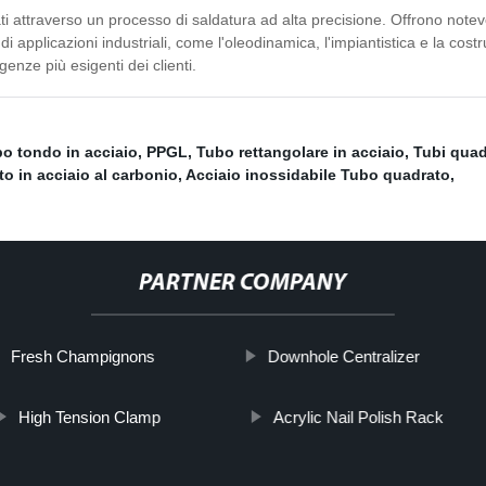
zati attraverso un processo di saldatura ad alta precisione. Offrono note
pplicazioni industriali, come l'oleodinamica, l'impiantistica e la costruzi
enze più esigenti dei clienti.
o tondo in acciaio
,
PPGL
,
Tubo rettangolare in acciaio
,
Tubi quad
o in acciaio al carbonio
,
Acciaio inossidabile Tubo quadrato
,
PARTNER COMPANY
Fresh Champignons
Downhole Centralizer
High Tension Clamp
Acrylic Nail Polish Rack