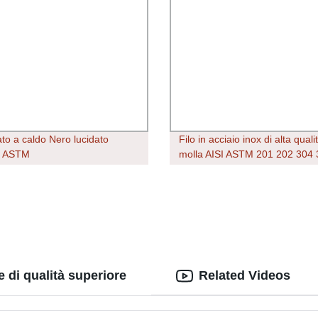
to a caldo Nero lucidato
Filo in acciaio inox di alta qual
o ASTM
molla AISI ASTM 201 202 304 
4/316/2205/310S acciaio inox
304L 316L 0,7mm 2 mm 7 X 7
 Barra rotonda
Inox Welded Razor Cloth Barb
Metal Iron in Scorte
 di qualità superiore
Related Videos