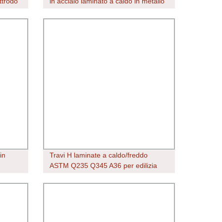
ttrodo
in acciaio laminato a caldo in metallo
datura
nero S235JR Barra disuguale Q345
al
zincata nera A36 SS400 Q235B non
uniforme Barre ad angolo uguale in
acciaio
in
Travi H laminate a caldo/freddo
ASTM Q235 Q345 A36 per edilizia
io