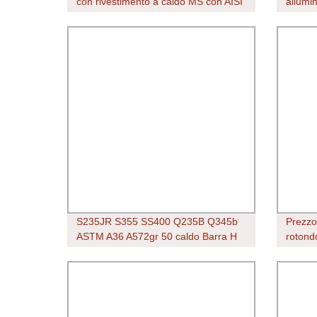
con rivestimento a caldo MS con AISI
allumi
1008 1006 0,3mm 2mm 4mm 6.5mm
ASTM 6 8 9 10 12 14 18 20
indicatore in filo metallico barrato
elettrico Cavo per staffa
S235JR S355 SS400 Q235B Q345b
Prezzo
ASTM A36 A572gr 50 caldo Barra H
rotondo
laminata i trave in acciaio strutturale
Asciug
personalizzato Hebe Ipea Ipeb fascio
grado 
H carbonio universale
Prezzo