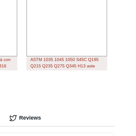
ità con
ASTM 1035 1045 1050 S45C Q195
316
Q215 Q235 Q275 Q345 H13 aste
 316
metalliche diam. Rotondo 10mm
ed
12mm acciaio da taglio carbonio
Barra ad asta in acciaio
Reviews