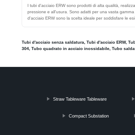
I tubi d'acciaio ERW sono prodotti di alta qualità, realiz
pressione e all'usura. Sono adatti per una vasta gamma di a
d'acciaio ERW sono la scelta ideale per soddisfare le esig
Tubi d'acciaio senza saldatura
,
Tubi d'acciaio ERW
,
Tub
304
,
Tubo quadrato in acciaio inossidabile
,
Tubo saldat
Straw Tableware Tableware
Compact Substation