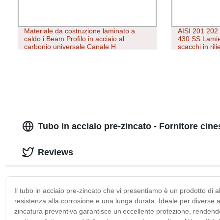
Materiale da costruzione laminato a
AISI 201 202
caldo i Beam Profilo in acciaio al
430 SS Lamier
carbonio universale Canale H
scacchi in ril
personalizzato Q235B S235JR A36
acciaio inox P
Q345 Sezione ferro in acciaio Trave ad
H in acciaio strutturale
Tubo in acciaio pre-zincato - Fornitore cine
Reviews
Il tubo in acciaio pre-zincato che vi presentiamo è un prodotto di a
resistenza alla corrosione e una lunga durata. Ideale per diverse ap
zincatura preventiva garantisce un'eccellente protezione, rendendo i