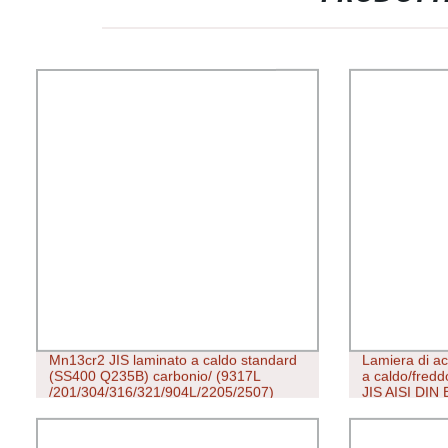
Mn13cr2 JIS laminato a caldo standard
Lamiera di ac
(SS400 Q235B) carbonio/ (9317L
a caldo/fredd
/201/304/316/321/904L/2205/2507)
JIS AISI DIN 
Piastra in lamiera di acciaio
piastra per m
inox/galvanizzato/PPGI/rame/alluminio
S235j0 A36, 
acciaio al ca