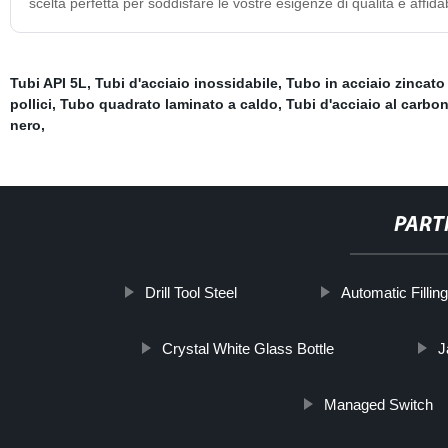
scelta perfetta per soddisfare le vostre esigenze di qualità e affidab
Tubi API 5L
,
Tubi d'acciaio inossidabile
,
Tubo in acciaio zincato
pollici
,
Tubo quadrato laminato a caldo
,
Tubi d'acciaio al carbon
nero
,
PART
Drill Tool Steel
Automatic Fillin
Crystal White Glass Bottle
J
Managed Switch