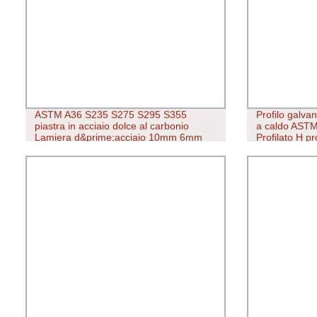
ASTM A36 S235 S275 S295 S355
Profilo galvan
piastra in acciaio dolce al carbonio
a caldo AST
Lamiera d&prime;acciaio 10mm 6mm
Profilato H pr
5mm spessore taglio laminato a caldo
competitivo Prezzo