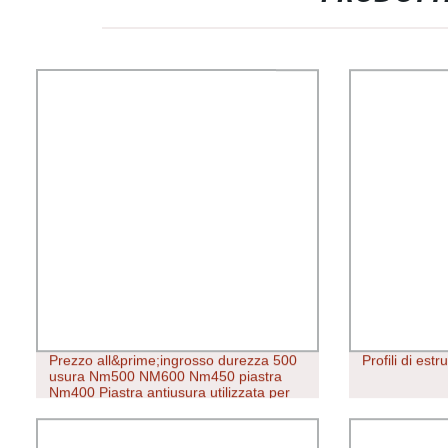
Prezzo all&prime;ingrosso durezza 500
Profili di estr
usura Nm500 NM600 Nm450 piastra
Nm400 Piastra antiusura utilizzata per
piastra in acciaio antiusura della
centrale termoelettrica Foglio