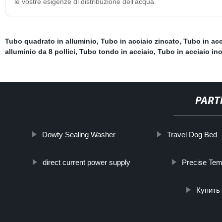
le vostre esigenze di distribuzione dell'acqua.
Tubo quadrato in alluminio
,
Tubo in acciaio zincato
,
Tubo in acc
alluminio da 8 pollici
,
Tubo tondo in acciaio
,
Tubo in acciaio in
PART
Dowty Sealing Washer
Travel Dog Bed
direct current power supply
Precise Tem
Купить