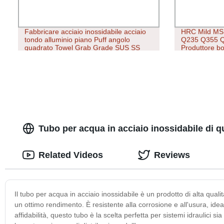
Fabbricare acciaio inossidabile acciaio
HRC Mild MS 
tondo alluminio piano Puff angolo
Q235 Q355 Q3
quadrato Towel Grab Grade SUS SS
Produttore bo
304 316 409 Prezzo di fabbrica Bar AISI
basso tenore 
caldo Prezzo 
Tubo per acqua in acciaio inossidabile di qu
Related Videos
Reviews
Il tubo per acqua in acciaio inossidabile è un prodotto di alta quali
un ottimo rendimento. È resistente alla corrosione e all'usura, ideal
affidabilità, questo tubo è la scelta perfetta per sistemi idraulici s